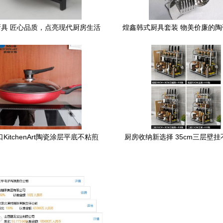
具 匠心品质，点亮现代厨房生活
煌鑫韩式厨具套装 物美价廉的
优选
KitchenArt陶瓷涂层平底不粘煎
厨房收纳新选择 35cm三层壁
锅 26cm厨房烹饪利器
物架，打造整洁高效烹饪