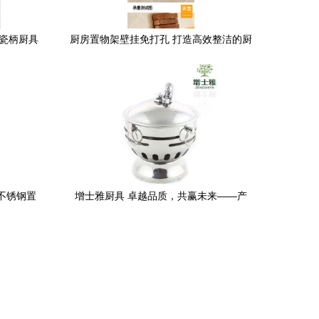
陶瓷柄厨具
厨房置物架壁挂免打孔 打造高效整洁的厨
卫空间
挂不锈钢置
增士雅厨具 卓越品质，共赢未来——产
空间
品、图片与加盟解析