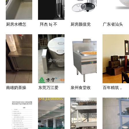
厨房水槽怎
拜杰 bj 不
厨房颜值党
广东省汕头
么选,材质
锈钢锅铲套
与科技控的
市通达厨具
规格 尺寸
装炒菜铲子
胜利 这几
电器厂——
怎么挑 10
锅铲汤勺漏
款厨具卫具
质造厨卫精
款产品带你
勺削皮刀挂
让你爱上生
品，点亮美
一探究竟
架 厨具用
活
好生活
品铲勺套装
ly 150
南雄奶茶操
东莞万江爱
泉州食堂收
百年精筑，
作台 谰鑫
地厨具厂
碟台 广通
传承匠心
厨具让您开
专注高品质
厨具制品的
——厨具卫
店无忧，支
电炒炉与煲
品质之选
具的永恒魅
持货到付款
汤炉，引领
力