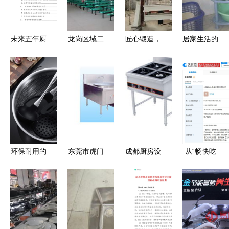
厨具卫具新
潮流
未来五年厨
龙岗区域二
匠心锻造，
居家生活的
具卫具及日
手回收服务
匠心厨浴
便利之选
用杂品零售
全面升级
山东达因液
从厨具到茶
市场需求变
聚焦宾馆酒
压设备与家
具的全方位
化趋势与商
楼、食堂厨
用美学的新
日杂用品点
业创新机遇
具及工厂办
纪缘
评
分析研究报
公设备
告
环保耐用的
东莞市虎门
成都厨房设
从“畅快吃
厨房利器
宏发厨具设
备与不锈钢
鱼”看跨界
食品级硅胶
备厂
制品的行业
思维 探鱼
铲与不粘锅
全景 从厨
新公司与厨
的完美搭档
具到卫具的
具卫具的创
变革
意融合