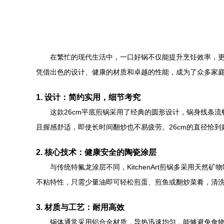
在繁忙的现代生活中，一口好锅不仅能提升烹饪效率，更能
凭借出色的设计、健康的材质和卓越的性能，成为了众多家
1. 设计：简约实用，细节考究
这款26cm平底煎锅采用了经典的圆形设计，锅身线条
且握感舒适，即使长时间翻炒也不易疲劳。26cm的直径恰到
2. 核心技术：健康安全的陶瓷涂层
与传统特氟龙涂层不同，KitchenArt煎锅多采用天
不粘特性，只需少量油即可轻松煎蛋、煎鱼或翻炒菜肴，清
3. 材质与工艺：耐用高效
锅体通常采用铝合金材质，导热迅速均匀，能够避免食