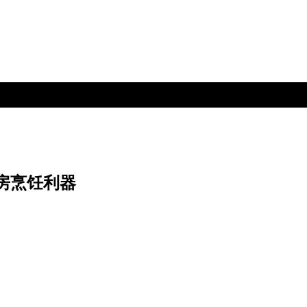
厨房烹饪利器