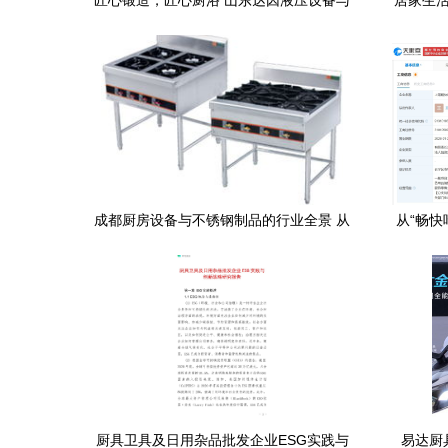
匠心锻造，匠心厨浴 山东达因液压设备与
居家生活
家用美学的新纪缘
成都厨房设备与不锈钢制品的行业全景 从
从“畅快
厨具到卫具的变革
厨具卫具及日用杂品批发企业ESG实践与
易达厨