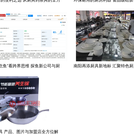
的便利之选 从厨具到茶具的全方
环保耐用的厨房利器 食品级硅
位日杂用品点评
锅的完美搭档
吃鱼”看跨界思维 探鱼新公司与厨
南阳再添厨具新地标 汇聚特色
具卫具的创意融合
的工厂店盛大开业
具 产品、图片与加盟店全方位解