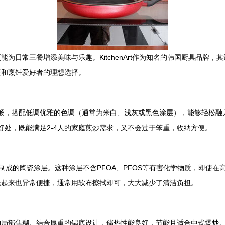
为日常三餐增添美味与乐趣。KitchenArt作为知名的韩国厨具品牌，
庭和烹饪爱好者的理想选择。
流畅，搭配低调优雅的色调（通常为米白、浅灰或黑色涂层），能够轻松
好处，既能满足2-4人的家庭煎炒需求，又不会过于笨重，收纳方便。
然矿物制成的陶瓷涂层。这种涂层不含PFOA、PFOS等有害化学物质，即
洗起来也异常便捷，通常用软布擦拭即可，大大减少了清洁负担。
物局部焦糊。结合厚重的锅底设计，储热性能良好，节能且适合中式爆炒