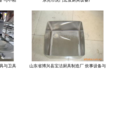
胶铲与不粘
东莞市虎门宏发厨具设备厂
厨具与卫具
山东省博兴县宝洁厨具制造厂 炊事设备与
厨具卫具产品列表