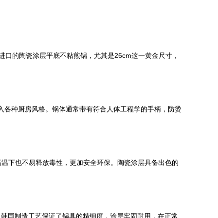
其进口的陶瓷涂层平底不粘煎锅，尤其是26cm这一黄金尺寸，
融入各种厨房风格。锅体通常带有符合人体工程学的手柄，防烫
使在高温下也不易释放毒性，更加安全环保。陶瓷涂层具备出色的
。韩国制造工艺保证了锅具的精细度，涂层牢固耐用，在正常