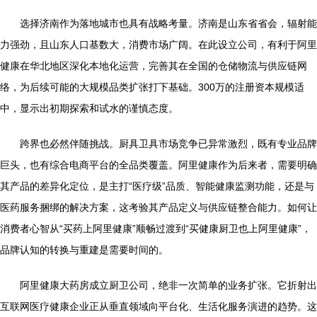
选择济南作为落地城市也具有战略考量。济南是山东省省会，辐射能
力强劲，且山东人口基数大，消费市场广阔。在此设立公司，有利于阿里
健康在华北地区深化本地化运营，完善其在全国的仓储物流与供应链网
络，为后续可能的大规模品类扩张打下基础。300万的注册资本规模适
中，显示出初期探索和试水的谨慎态度。
跨界也必然伴随挑战。厨具卫具市场竞争已异常激烈，既有专业品牌
巨头，也有综合电商平台的全品类覆盖。阿里健康作为后来者，需要明确
其产品的差异化定位，是主打“医疗级”品质、智能健康监测功能，还是与
医药服务捆绑的解决方案，这考验其产品定义与供应链整合能力。如何让
消费者心智从“买药上阿里健康”顺畅过渡到“买健康厨卫也上阿里健康”，
品牌认知的转换与重建是需要时间的。
阿里健康大药房成立厨卫公司，绝非一次简单的业务扩张。它折射出
互联网医疗健康企业正从垂直领域向平台化、生活化服务演进的趋势。这