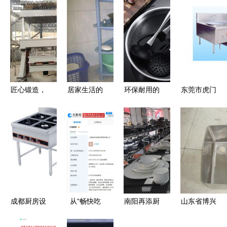
匠心锻造，
居家生活的
环保耐用的
东莞市虎门
匠心厨浴
便利之选
厨房利器
宏发厨具设
山东达因液
从厨具到茶
食品级硅胶
备厂
压设备与家
具的全方位
铲与不粘锅
用美学的新
日杂用品点
的完美搭档
纪缘
评
成都厨房设
从“畅快吃
南阳再添厨
山东省博兴
备与不锈钢
鱼”看跨界
具新地标
县宝洁厨具