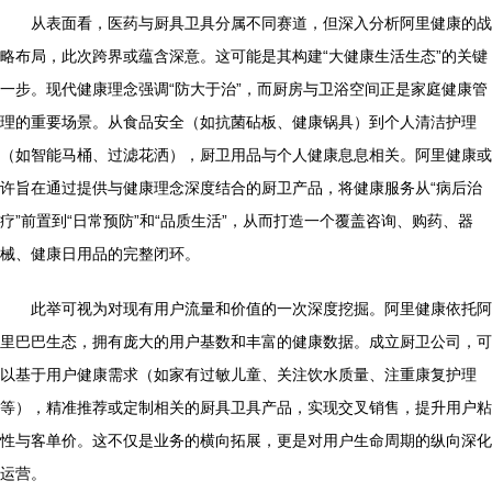
从表面看，医药与厨具卫具分属不同赛道，但深入分析阿里健康的战
略布局，此次跨界或蕴含深意。这可能是其构建“大健康生活生态”的关键
一步。现代健康理念强调“防大于治”，而厨房与卫浴空间正是家庭健康管
理的重要场景。从食品安全（如抗菌砧板、健康锅具）到个人清洁护理
（如智能马桶、过滤花洒），厨卫用品与个人健康息息相关。阿里健康或
许旨在通过提供与健康理念深度结合的厨卫产品，将健康服务从“病后治
疗”前置到“日常预防”和“品质生活”，从而打造一个覆盖咨询、购药、器
械、健康日用品的完整闭环。
此举可视为对现有用户流量和价值的一次深度挖掘。阿里健康依托阿
里巴巴生态，拥有庞大的用户基数和丰富的健康数据。成立厨卫公司，可
以基于用户健康需求（如家有过敏儿童、关注饮水质量、注重康复护理
等），精准推荐或定制相关的厨具卫具产品，实现交叉销售，提升用户粘
性与客单价。这不仅是业务的横向拓展，更是对用户生命周期的纵向深化
运营。