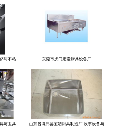
胶铲与不粘
东莞市虎门宏发厨具设备厂
厨具与卫具
山东省博兴县宝洁厨具制造厂 炊事设备与