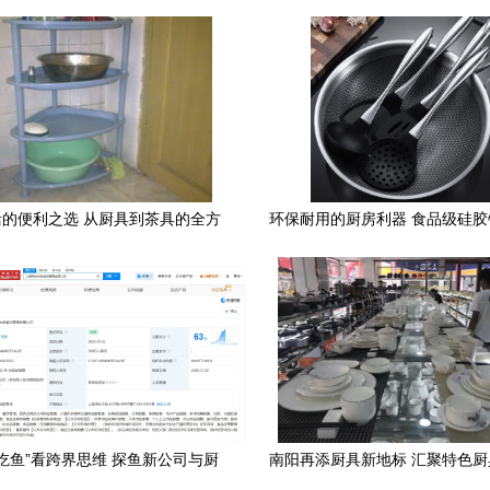
的便利之选 从厨具到茶具的全方
环保耐用的厨房利器 食品级硅
位日杂用品点评
锅的完美搭档
吃鱼”看跨界思维 探鱼新公司与厨
南阳再添厨具新地标 汇聚特色