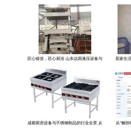
匠心锻造，匠心厨浴 山东达因液压设备与
居家生活
家用美学的新纪缘
成都厨房设备与不锈钢制品的行业全景 从
从“畅快